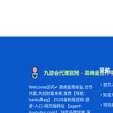
导航
首页
Welcome访问✔ 高佣金高收益,合作
共赢,共创财富未来,推荐【导航：
知道
baidu典ag】 2026最新版官网-登
项目
录-入口-网页版网址 【agent-
jiuyouhui.com】 18年品牌信誉,深