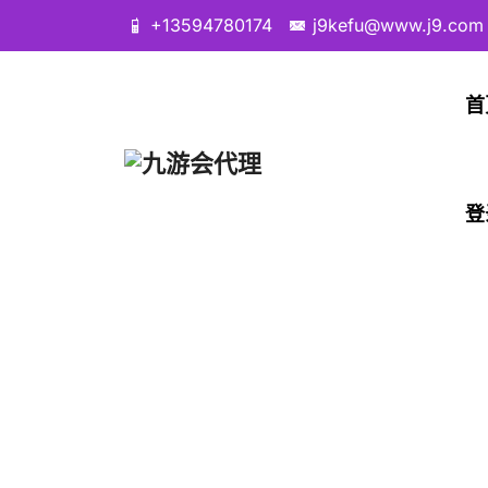
+13594780174
j9kefu@www.j9.com
首
登