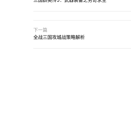
三国群英传5：武器装备之穷奇求生
下一篇
全战三国攻城战策略解析