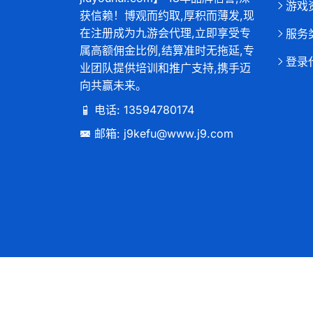
游戏
获信赖！博观而约取,厚积而薄发,现
在注册成为九游会代理,立即享受专
服务
属高额佣金比例,结算准时无拖延,专
登录
业团队提供培训和推广支持,携手迈
向共赢未来。
电话: 13594780174
邮箱: j9kefu@www.j9.com