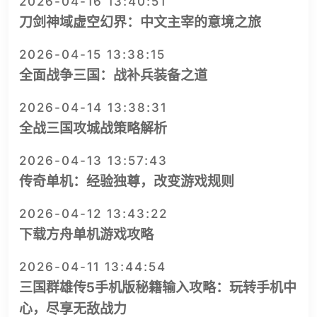
2026-04-16 13:40:51
刀剑神域虚空幻界：中文主宰的意境之旅
2026-04-15 13:38:15
全面战争三国：战补兵装备之道
2026-04-14 13:38:31
全战三国攻城战策略解析
2026-04-13 13:57:43
传奇单机：经验独尊，改变游戏规则
2026-04-12 13:43:22
下载方舟单机游戏攻略
2026-04-11 13:44:54
三国群雄传5手机版秘籍输入攻略：玩转手机中
心，尽享无敌战力