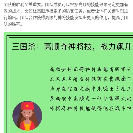
团队的胜利至关重要。团队成员可以根据高顺的技能效果制定更加有
效的战术，比如让高顺承担更多的防御任务，或者让他在关键时刻进
行输出。团队合作使得高顺的神将技能发挥出更大的作用，提高了团
队的胜率。