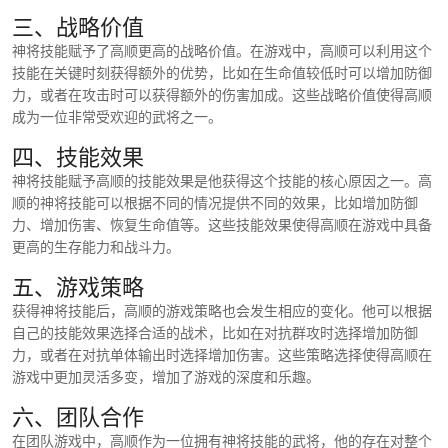
三、战略价值
神将技能赋予了高顺更高的战略价值。在游戏中，高顺可以利用这个
技能在关键时刻获得额外的优势，比如在生命值较低时可以增加防御
力，或者在攻击时可以获得额外的伤害加成。这些战略价值使得高顺
成为一位非常受欢迎的武将之一。
四、技能效果
神将技能赋予高顺的技能效果是他获得这个技能的核心原因之一。高
顺的神将技能可以根据不同的情况提供不同的效果，比如增加防御
力、增加伤害、恢复生命值等。这些技能效果使得高顺在游戏中具备
更高的生存能力和战斗力。
五、游戏策略
获得神将技能后，高顺的游戏策略也会发生相应的变化。他可以根据
自己的技能效果选择合适的战术，比如在对抗群攻时选择增加防御
力，或者在对抗单体输出时选择增加伤害。这些策略选择使得高顺在
游戏中更加灵活多变，增加了游戏的深度和乐趣。
六、团队合作
在团队游戏中，高顺作为一位拥有神将技能的武将，他的存在对整个