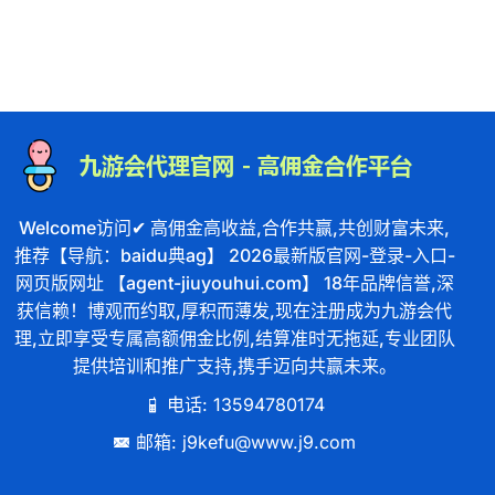
Welcome访问✔ 高佣金高收益,合作共赢,共创财富未来,
推荐【导航：baidu典ag】 2026最新版官网-登录-入口-
网页版网址 【agent-jiuyouhui.com】 18年品牌信誉,深
获信赖！博观而约取,厚积而薄发,现在注册成为九游会代
理,立即享受专属高额佣金比例,结算准时无拖延,专业团队
提供培训和推广支持,携手迈向共赢未来。
电话: 13594780174
邮箱: j9kefu@www.j9.com