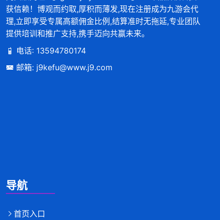
获信赖！博观而约取,厚积而薄发,现在注册成为九游会代
理,立即享受专属高额佣金比例,结算准时无拖延,专业团队
提供培训和推广支持,携手迈向共赢未来。
电话: 13594780174
邮箱: j9kefu@www.j9.com
导航
首页入口