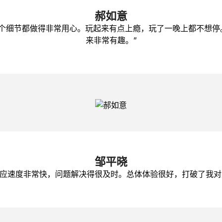
郝如意
每个细节都做得非常用心。玩起来有点上瘾，玩了一晚上都不想停
来非常有趣。”
邹平晓
服响应速度非常快，问题解决得很及时。总体体验很好，打破了我对