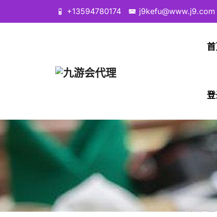
+13594780174
j9kefu@www.j9.com
首
登