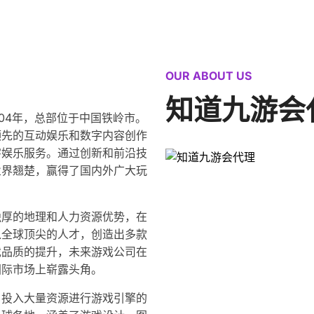
OUR ABOUT US
知道九游会
立于2004年，总部位于中国铁岭市。
领先的互动娱乐和数字内容创作
字娱乐服务。通过创新和前沿技
业界翘楚，赢得了国内外广大玩
独厚的地理和人力资源优势，在
入全球顶尖的人才，创造出多款
戏品质的提升，未来游戏公司在
国际市场上崭露头角。
，投入大量资源进行游戏引擎的