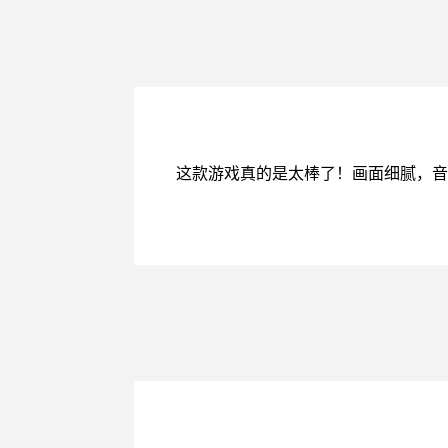
这款游戏真的是太棒了！画面细腻，音