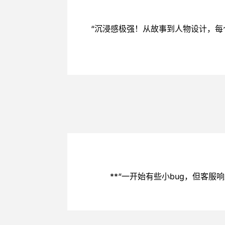
“沉浸感极强！从故事到人物设计，
**“一开始有些小bug，但客