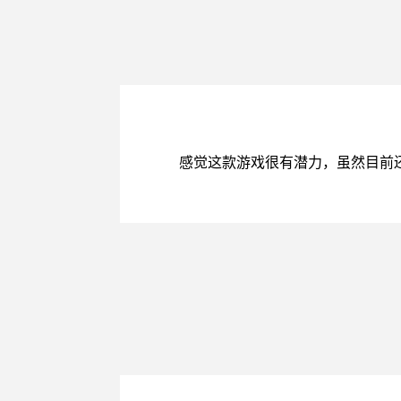
感觉这款游戏很有潜力，虽然目前