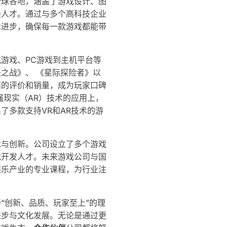
全球各地，涵盖了游戏设计、图
尖人才。通过与多个高科技企业
术进步，确保每一款游戏都能带
游戏、PC游戏到主机平台等
之战》、 《星际探险者》以
高的评价和销量，成为玩家口碑
强现实（AR）技术的应用上，
了多款支持VR和AR技术的游
承与创新。公司设立了多个游戏
戏开发人才。未来游戏公司与国
娱乐产业的专业课程，为行业注
“创新、品质、玩家至上”的理
进步与文化发展。无论是通过更