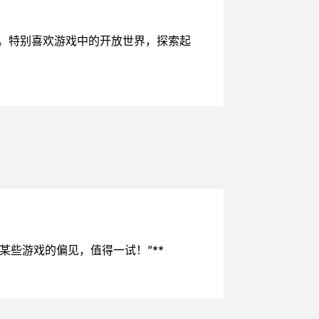
。特别喜欢游戏中的开放世界，探索起
某些游戏的偏见，值得一试！”**