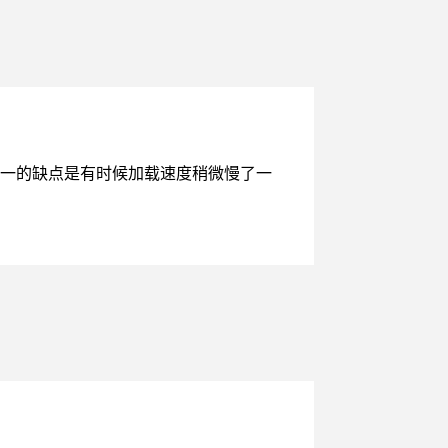
一的缺点是有时候加载速度稍微慢了一